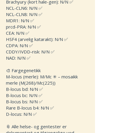
Brachyury (kort hale-gen): N/N ✅
NCL-CLN6: N/N ✅
NCL-CLN8: N/N ✅
MDR1: N/N ✅
prcd-PRA: N/N ✅
CEA: N/N ✅
HSF4 (arvelig katarakt): N/N ✅
CDPA: N/N ✅
CDDY/IVDD-risk: N/N ✅
NAD: N/N ✅
🎨 Fargegenetikk
M-locus (merle): M/Mc ✳️ – mosaikk
merle (M(268)/Mc(225))
B-locus bd: N/N ✅
B-locus bc: N/N ✅
B-locus bs: N/N ✅
Rare B-locus b4: N/N ✅
D-locus: N/N ✅
📎 Alle helse- og gentester er
dokumentert og tilgjengelige ved