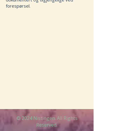
forespørsel.
Lånes ut i avl
til passende tisper
© 2024 Nistingen. All Rights
Reserved.