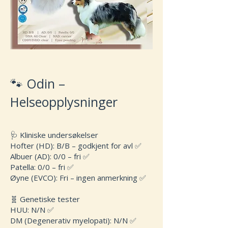
🐾 Odin –
Helseopplysninger
🩺 Kliniske undersøkelser
Hofter (HD): B/B – godkjent for avl ✅
Albuer (AD): 0/0 – fri ✅
Patella: 0/0 – fri ✅
Øyne (EVCO): Fri – ingen anmerkning ✅
🧬 Genetiske tester
HUU: N/N ✅
DM (Degenerativ myelopati): N/N ✅