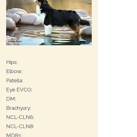
Hips:
Elbow:
Patella:
Eye EVCO:
DM:
Brachyury:
NCL-CLN6:
NCL-CLN8:
MDR1: